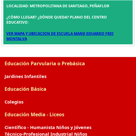
LOCALIDAD: METROPOLITANA DE SANTIAGO, PEÑAFLOR
¿CÓMO LLEGAR? ¿DÓNDE QUEDA? PLANO DEL CENTRO
EDUCATIVO:
VER MAPA Y UBICACION DE ESCUELA MAND EDUARDO FREI
MONTALVA
Educación Parvularia o Prebásica
Jardines Infantiles
Educación Básica
Colegios
Educación Media - Liceos
Científico - Humanista Niños y Jóvenes
Técnico-Profesional Industrial Niños