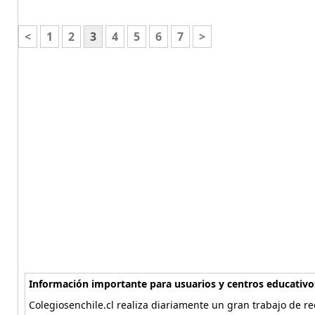
<
1
2
3
4
5
6
7
>
Información importante para usuarios y centros educativo
Colegiosenchile.cl realiza diariamente un gran trabajo de re