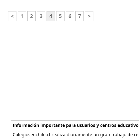
<
1
2
3
4
5
6
7
>
Información importante para usuarios y centros educativo
Colegiosenchile.cl realiza diariamente un gran trabajo de re