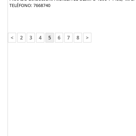
TELÉFONO: 7668740
<
2
3
4
5
6
7
8
>