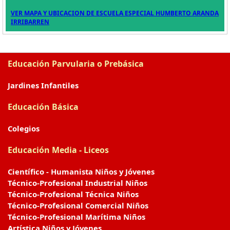
VER MAPA Y UBICACION DE ESCUELA ESPECIAL HUMBERTO ARANDA
IRRIBARREN
Educación Parvularia o Prebásica
Jardines Infantiles
Educación Básica
Colegios
Educación Media - Liceos
Científico - Humanista Niños y Jóvenes
Técnico-Profesional Industrial Niños
Técnico-Profesional Técnica Niños
Técnico-Profesional Comercial Niños
Técnico-Profesional Marítima Niños
Artística Niños y Jóvenes